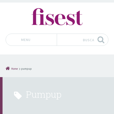
MENU
BUSCA
Pular para o conteúdo
Home
pumpup
pumpup