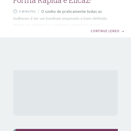
Forma Rápida e Eficaz!
O sonho de praticamente todas as
4 MINUTOS
mulheres é ter um bumbum empinado e bem definido.
Muitas se acabam nas academias e mesmo assim
conseguem apenas resultados limitados. Mas e se
CONTINUE LENDO
→
existisse um tratamento estético capaz de empinar o
bumbum? E o melhor, sem ter que se submeter a esforços
frenéticos na academia? Pois esse tratamento já existe e
pode te dar o tão sonhado bumbum empinado e bem
modelado! É o Pump Up – uma verdadeira revolução
estética. Pump Up: o que