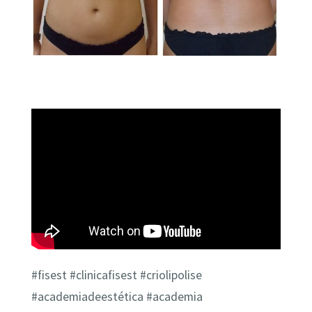
#‎fisest‬ ‪#‎clinicafisest‬ ‪#‎criolipolise‬
‪#‎academiadeestética‬ ‪#‎academia‬