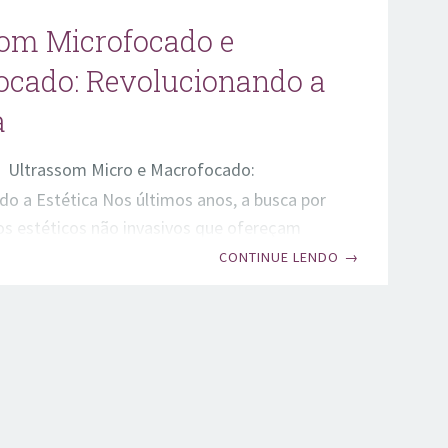
som Microfocado e
ocado: Revolucionando a
a
Ultrassom Micro e Macrofocado:
o a Estética Nos últimos anos, a busca por
s estéticos não invasivos que ofereçam
icazes e naturais tem crescido
CONTINUE LENDO
→
ente. Uma das tecnologias mais inovadoras
s nesse campo é o Ultrassom Microfocado
Este dispositivo revolucionário tem
aque por sua capacidade de proporcionar
cimento facial e corporal sem a necessidade
ou tempo de recuperação prolongado. Vamos