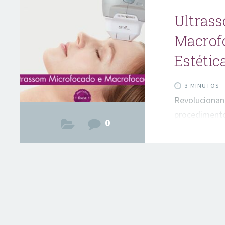
Ultras
Macrof
Estétic
3 MINUTOS
Revolucionand
procedimento
0
resultados ef
exponencialm
e promissora
Ultraformer. 
ganhado dest
um rejuvenes
de cirurgia 