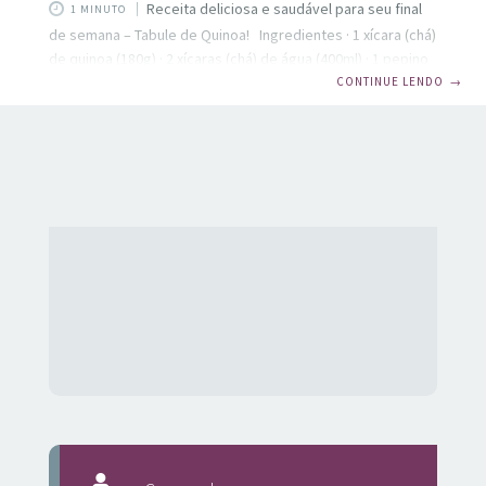
Receita deliciosa e saudável para seu final
1 MINUTO
de semana – Tabule de Quinoa! Ingredientes · 1 xícara (chá)
de quinoa (180g) · 2 xícaras (chá) de água (400ml) · 1 pepino
em cubinhos · 1 cebola pequena em cubinhos · 2 tomates
CONTINUE LENDO
→
grandes em cubinhos (400g) · 2 colheres (sopa) de salsinha
picada · ½ xícara (chá) de hortelã picada · 2 colheres (sopa)
de azeite de oliva (30ml) · suco de ½ limão · sal a gosto ·
molho de