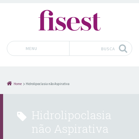
MENU
BUSCA
Pular para o conteúdo
Home
Hidrolipoclasia não Aspirativa
Hidrolipoclasia
não Aspirativa