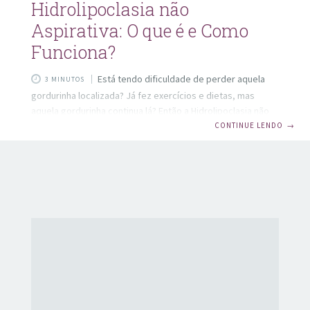
Hidrolipoclasia não
Aspirativa: O que é e Como
Funciona?
Está tendo dificuldade de perder aquela
3 MINUTOS
gordurinha localizada? Já fez exercícios e dietas, mas
aquela gordurinha continua lá? Então a Hidrolipoclasia não
aspirativa pode te ajudar! Quando se faz de tudo, mas não
CONTINUE LENDO
→
consegue eliminar a gordura localizada, é hora de procurar
outras opções. Atualmente existem diversas formas de se
eliminar a gordura localizada algumas opções boas e outras
nem tanto. E justamente por isso, que nesse artigo nós
vamos falar sobre uma excelente opção capaz de trazer
resultados muito satisfatórios, a