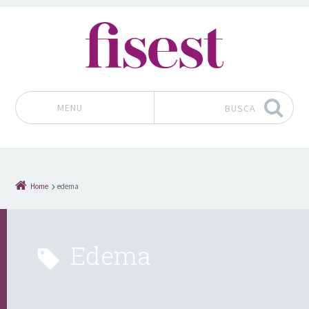
MENU
BUSCA
Pular para o conteúdo
Home
edema
edema