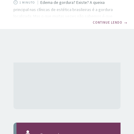
Edema de gordura? Existe? A queixa
1 MINUTO
principal nas clínicas de estética brasileiras é a gordura
localizada. Mas o que muitas vezes não sabemos é que
aquela gordura localizada nas pernas ou abdômen pode na
CONTINUE LENDO
→
verdade ser um Lipedema. Como o próprio nome já diz, é
um edema de gordura. Acomete principalmente as
mulheres e os membros inferiores. O que ocorre é um
transtorno circulatório no organismo, que provoca um
desiquilíbrio na formação de gordura (lipogênese) e
degradação (lipólise). Assim as células aumentam