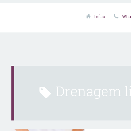
Pular para o conteúd
Início
Wha
drenagem l