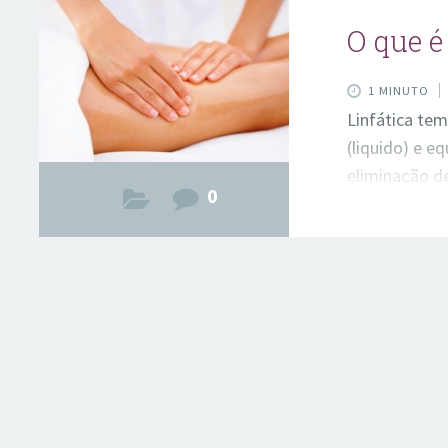
O que é
1 MINUTO
Linfática tem
(liquido) e eq
eliminação d
0
espaços tecid
celulite, pré 
hematomas, i
localizada) e
Drenagem Lin
equipamento
segue todo o 