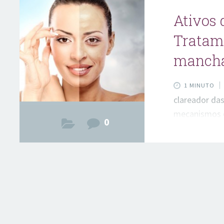
Ativos 
Tratame
manch
1 MINUTO
clareador da
mecanismos d
0
eficaz de cl
Rhamnosoft: M
inflamatória
reduzir a lib
estimulam a 
controla o p
clareamento 