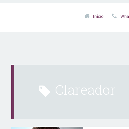
Pular para o conteúd
Início
Wha
clareador