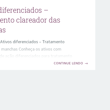
diferenciados –
nto clareador das
as
Ativos diferenciados – Tratamento
s manchas Conheça os ativos com
e ação diferenciados para tratamento
areamento das manchas (hipercromias):
CONTINUE LENDO
→
olécula rica em açúcares e anti-
. Evita determinadas agressões UV por
eração de agentes pró-inflamatórios que
pigmentação (manchas) cutânea. Ou seja,
rocesso de melanogênese. Arbutin: Promove
efetivo por bloquear a reação em cadeia da