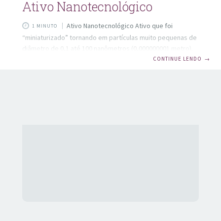
Ativo Nanotecnológico
Ativo Nanotecnológico Ativo que foi
1 MINUTO
“miniaturizado” tornando em partículas muito pequenas de
diâmetro de 0,1 até 100 nanômetros (0,000000001 metro).
Incrível o tamanho dele, para ter uma ideia, um átomo tem
CONTINUE LENDO
→
diâmetro médio de aproximadamente 0,1 nanômetro. A
vantagem desse ativo é que por ser menor ocorre maior
permeação dele nas camadas do cabelo ou da pele. Com a
maior permeação temos melhor eficácia no tratamento. Os
ativos nanotecnológicos são incorporados em cremes,
séruns, loções, géis e muitas outras formas cosméticas.
Temos